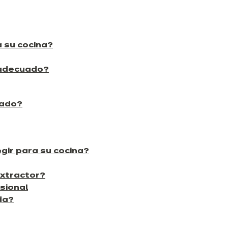
 su cocina?
 adecuado?
uado?
ir para su cocina?
extractor?
sional
da?