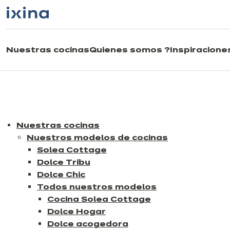
Ir a la navegación
Ir al contenido principal
Nuestras cocinas
Quienes somos ?
Inspiracione
Nuestras cocinas
Nuestros modelos de cocinas
Solea Cottage
Dolce Tribu
Dolce Chic
Todos nuestros modelos
Cocina Solea Cottage
Dolce Hogar
Dolce acogedora