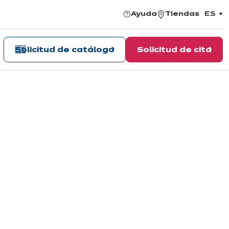
Ayuda
Tiendas
ES
,
elegir
el
idiom
Solicitud de catálogo
Solicitud de cita