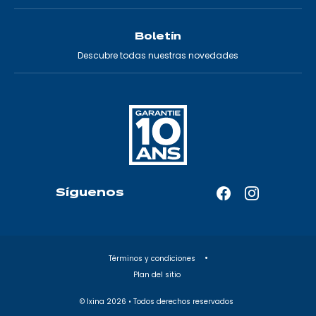
Boletín
Descubre todas nuestras novedades
Síguenos
Facebook
Instagram
—
—
Abrir
Abrir
en
en
Términos y condiciones
una
una
Plan del sitio
nueva
nueva
pestaña
pestaña
© Ixina
2026
• Todos derechos reservados