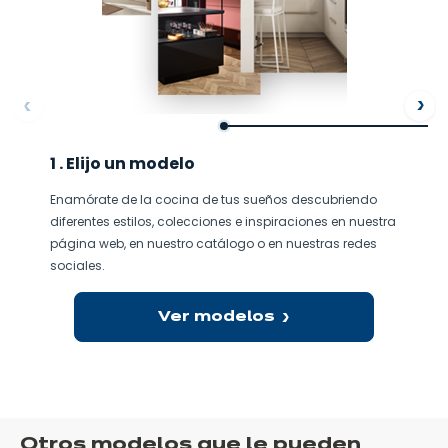
ore
Af
1 . Elijo un modelo
Enamórate de la cocina de tus sueños descubriendo
diferentes estilos, colecciones e inspiraciones en nuestra
página web, en nuestro catálogo o en nuestras redes
sociales.
Ver modelos
Otros modelos que le pueden