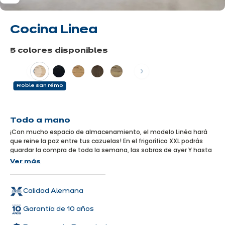
Cocina Linea
5 colores disponibles
Anterior
Siguiente
Roble san rémo
Más
información
Todo a mano
¡Con mucho espacio de almacenamiento, el modelo Linéa hará
que reine la paz entre tus cazuelas! En el frigorífico XXL podrás
guardar la compra de toda la semana, las sobras de ayer Y hasta
los antojos y caprichos para la siguiente cena que organices en
Ver más
casa.
Calidad Alemana
Garantía de 10 años