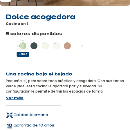
Dolce acogedora
Cocina en L
5 colores disponibles
Anterior
Siguiente
Jade
Más
información
Una cocina bajo el tejado
Pequeña, sí, pero sobre todo práctica y acogedora. Con sus tonos
verde jade, esta cocina le aportará paz y suavidad. Su
configuración le permite definir los espacios de forma
inteligente. Y si lo desea, puede extender este bonito color verde
Ver más
a los muebles de su salón, para un efecto zen garantizado.
Calidad Alemana
Garantía de 10 años