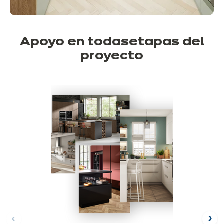
Apoyo en todas
etapas del
proyecto
ore
Af