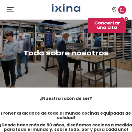
Ir a la navegación
Ir al contenido principal
Nuestra
Conc
Abrir
el
tiendas
una
Concertar
menú
cita
una cita
Todo sobre nosotros
¿Nuestra razón de ser?
¡Poner al alcance de todo el mundo cocinas equipadas de
calidad!
¡Desde hace más de 50 años, diseñamos cocinas a medida
para todo el mundo y, sobre todo, por y para cada uno!