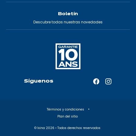
Boletín
Descubre todas nuestras novedades
Síguenos
Facebook
Instagram
—
—
Abrir
Abrir
en
en
Términos y condiciones
una
una
Plan del sitio
nueva
nueva
pestaña
pestaña
© Ixina
2026
• Todos derechos reservados