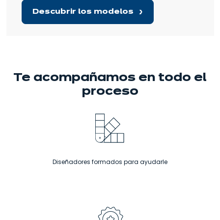
Descubrir los modelos
Te acompañamos
en todo el
proceso
Diseñadores formados para ayudarle
Si
Cocinas a un precio justo, para todos