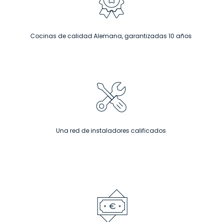
los presupuestos.
Cocinas de calidad Alemana, garantizadas 10 años
Con ixina, los precios están claros y no hay
sorpresas desagradables: hasta el proyecto
más pequeño merece toda nuestra atención.
Sigue leyendo
Una red de instaladores calificados