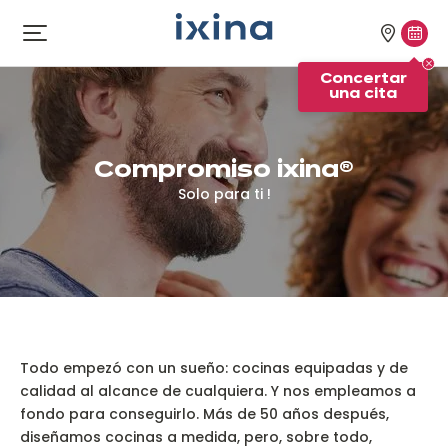
Ir a la navegación
Ir al contenido principal
Nuestra
Conc
Abrir
el
tiendas
una
Concertar
menú
cita
una cita
Compromiso ixina®
Solo para ti !
Todo empezó con un sueño: cocinas equipadas y de
calidad al alcance de cualquiera. Y nos empleamos a
fondo para conseguirlo. Más de 50 años después,
diseñamos cocinas a medida, pero, sobre todo,