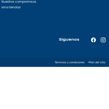
Nuestros compromisos
ixina tiendas
Síguenos
Faceboo
In
—
—
Abrir
Abr
en
en
Términos y condiciones
Plan del sitio
una
un
nueva
nu
pestaña
pe