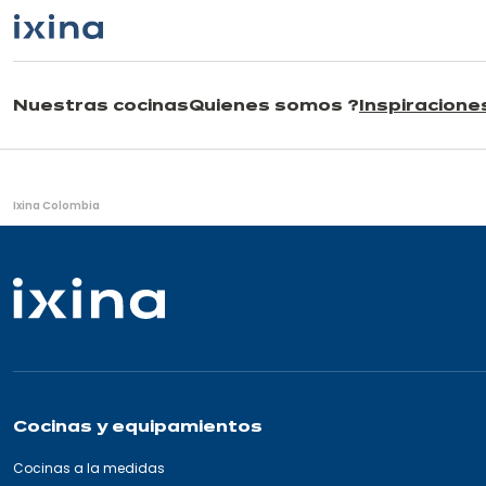
Ir a la navegación
Ir al contenido principal
Nuestras cocinas
Quienes somos ?
Inspiracione
Usted
Ixina Colombia
está
aquí:
Cocinas y equipamientos
Cocinas a la medidas