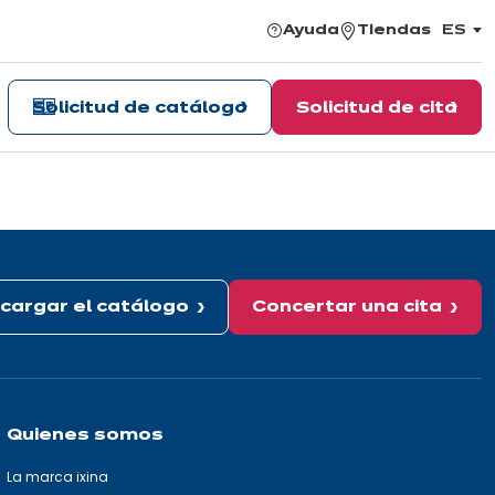
Ayuda
Tiendas
ES
,
elegir
el
idiom
Solicitud de catálogo
Solicitud de cita
cargar el catálogo
Concertar una cita
Quienes somos
La marca ixina