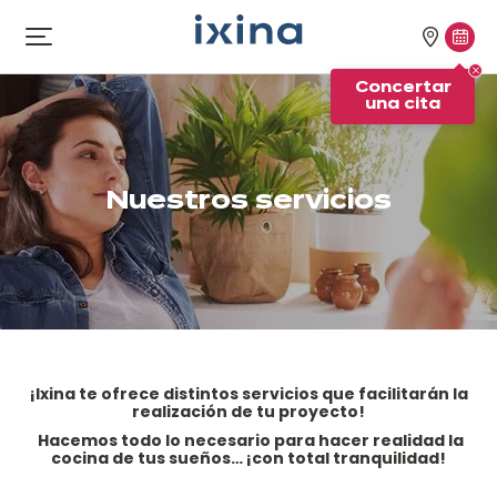
Ir a la navegación
Ir al contenido principal
Nuestra
Conc
Abrir
el
tiendas
una
Concertar
menú
cita
una cita
Nuestros servicios
¡Ixina te ofrece distintos servicios que facilitarán la
realización de tu proyecto!
Hacemos todo lo necesario para hacer realidad la
cocina de tus sueños… ¡con total tranquilidad!