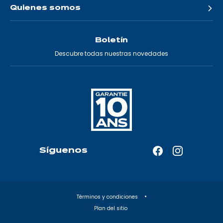
Quienes somos
Boletín
Descubre todas nuestras novedades
Síguenos
Facebook
Instagram
—
—
Abrir
Abrir
en
en
Términos y condiciones
una
una
Plan del sitio
nueva
nueva