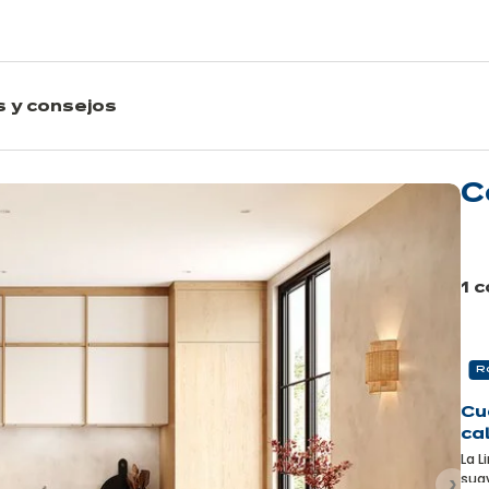
s y consejos
C
M
in
1 
Ant
Ro
Cu
ca
La L
suav