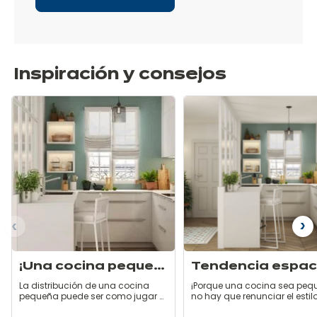
Inspiración y consejos
ior
Si
¡Una cocina pequeña, pero a lo grande!
La distribución de una cocina
¡Porque una cocina sea peq
pequeña puede ser como jugar al
no hay que renunciar el estilo
Tetris. ¿La intención? ¡Que no falte
mucho menos a la ergonom