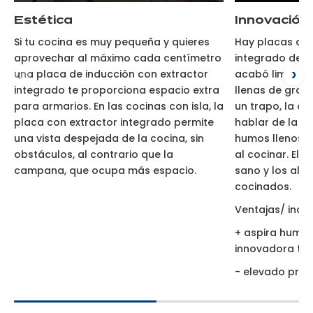
Estética
Innovación
Si tu cocina es muy pequeña y quieres
Hay placas de 
aprovechar al máximo cada centímetro
integrado de 3 
una placa de inducción con extractor
acabó limpiar l
integrado te proporciona espacio extra
llenas de gras
para armarios. En las cocinas con isla, la
un trapo, la co
placa con extractor integrado permite
hablar de la a
una vista despejada de la cocina, sin
humos llenos 
obstáculos, al contrario que la
al cocinar. El 
campana, que ocupa más espacio.
sano y los ali
cocinados.
Ventajas/ inco
+ aspira humos
innovadora te
- elevado prec