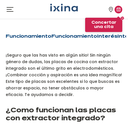
Ir a la navegación
Ir al contenido principal
Nuestra
Conc
Abrir
¿Cómo elegir su placa de
el
tiendas
una
cocción con extractor?
Concertar
menú
cita
una cita
Funcionamiento
Funcionamiento
Interés
Int
¡Seguro que las has visto en algún sitio! Sin ningún
género de dudas, las placas de cocina con extractor
integrado son el último grito en electrodomésticos.
¡Combinar cocción y aspiración es una idea magnífica!
Este tipo de placas son excelentes si lo que buscas es
ahorrar espacio, no tener obstáculos o mayor
eficacia. Te ayudamos a decidir.
¿C
omo funcionan las placas
con extractor integrado?