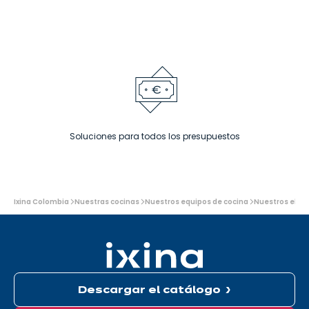
Soluciones para todos los presupuestos
Usted
Ixina Colombia
Nuestras cocinas
Nuestros equipos de cocina
Nuestros elec
está
aquí:
Descargar el catálogo