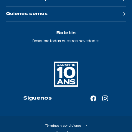
Quienes somos
Boletín
Descubre todas nuestras novedades
Síguenos
Facebook
Instagram
—
—
Abrir
Abrir
en
en
Términos y condiciones
una
una