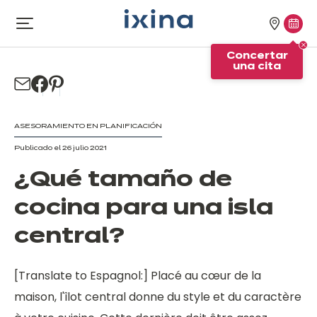
Ir a la navegación
Ir al contenido principal
Nuestra
Conc
Abrir
el
tiendas
una
Concertar
menú
cita
una cita
ASESORAMIENTO EN PLANIFICACIÓN
Publicado el 26 julio 2021
¿Qué tamaño de
cocina para una isla
central?
[Translate to Espagnol:] Placé au cœur de la
maison, l'îlot central donne du style et du caractère