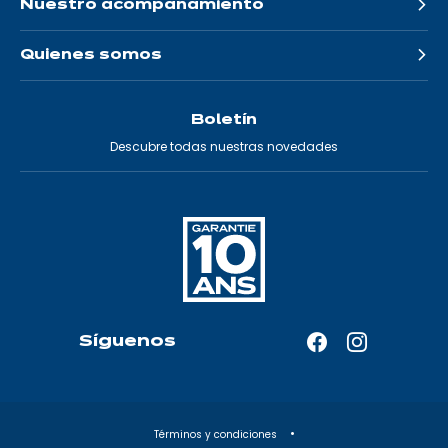
Nuestro acompañamiento
Quienes somos
Boletín
Descubre todas nuestras novedades
Síguenos
Facebook
Instagram
—
—
Abrir
Abrir
en
en
Términos y condiciones
una
una