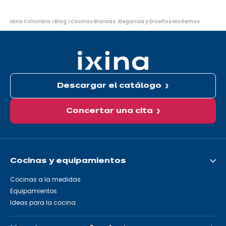
de
nada!
Usted
Ixina Colombia
Blog
Cocinas Blancas: Elegancia y Diseños Modernos
está
aquí:
Descargar el catálogo
Concertar una cita
Cocinas y equipamientos
Cocinas a la medidas
Equipamientos
Ideas para la cocina