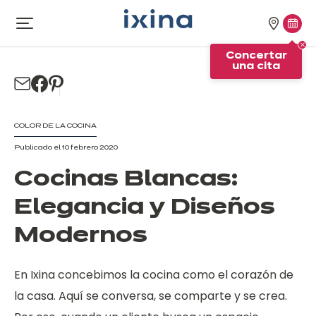
Ir a la navegación
Ir al contenido principal
Nuestra
Conc
Abrir
el
tiendas
una
Concertar
menú
cita
una cita
COLOR DE LA COCINA
Publicado el 10 febrero 2020
Cocinas Blancas:
Elegancia y Diseños
Modernos
En Ixina concebimos la cocina como el corazón de
la casa. Aquí se conversa, se comparte y se crea.